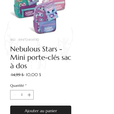
SKU : 694704114530
Nebulous Stars -
Mini porte-clés sac
à dos
Prix
Prix
 14,99 $ 
10,00 $
original
promotionnel
Quantité
*
Ajouter au panier