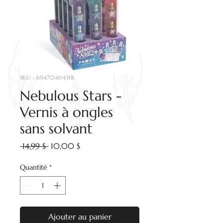
SKU : 694704114318
Nebulous Stars -
Vernis à ongles
sans solvant
Prix
Prix
 14,99 $ 
10,00 $
original
promotionnel
Quantité
*
Ajouter au panier