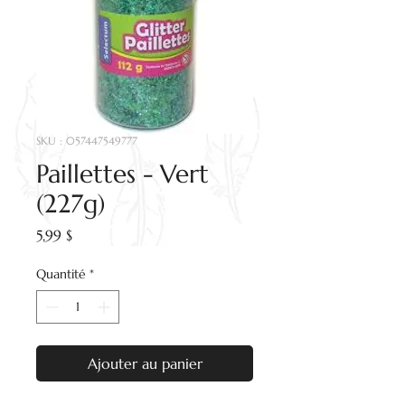
SKU : 057447549777
Paillettes - Vert
(227g)
Prix
5,99 $
Quantité
*
Ajouter au panier