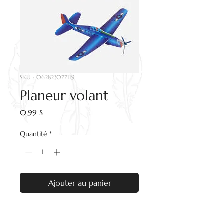
SKU : 062823077119
Planeur volant
Prix
0,99 $
Quantité
*
Ajouter au panier