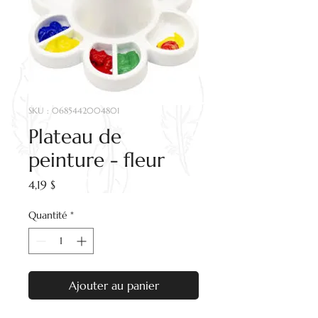
SKU : 0685442004801
Plateau de
peinture - fleur
Prix
4,19 $
Quantité
*
Ajouter au panier