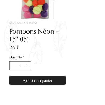
SKU : 057447544840
Pompons Néon -
1.5'' (15)
Prix
1,99 $
Quantité
*
Ajouter au panier