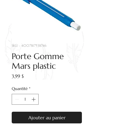
SKU : 4007817538746
Porte Gomme
Mars plastic
Prix
3,99 $
Quantité
*
Ajouter au panier