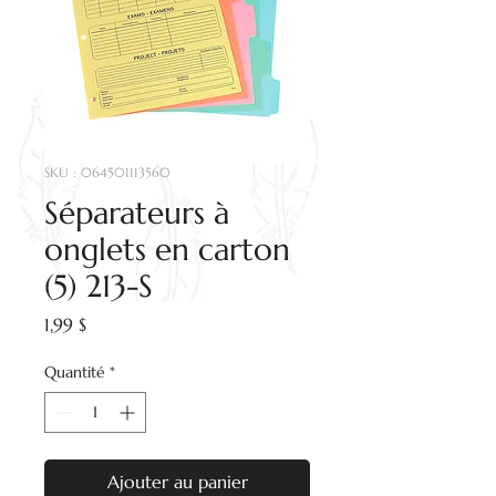
SKU : 064501113560
Séparateurs à
onglets en carton
(5) 213-S
Prix
1,99 $
Quantité
*
Ajouter au panier