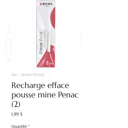
SKU : 4536111727308
Recharge efface
pousse mine Penac
(2)
Prix
1,99 $
Quantité
*