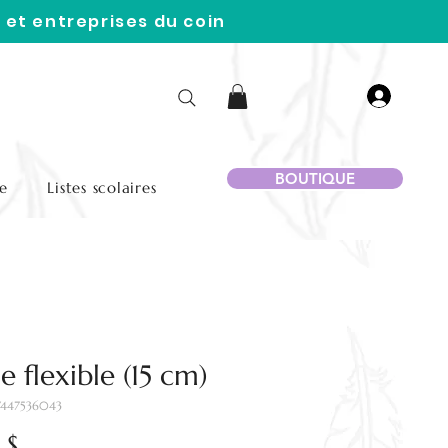
 et entreprises du coin
BOUTIQUE
e
Listes scolaires
e flexible (15 cm)
7447536043
Prix
 $