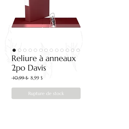
Reliure à anneaux
2po Davis
Prix
Prix
 10,99 $ 
8,99 $
original
promotionnel
Rupture de stock