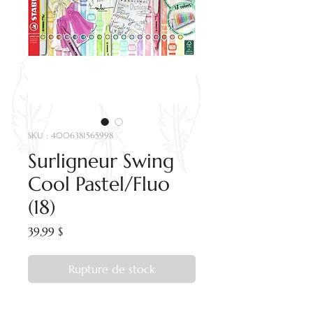
SKU : 4006381565998
Surligneur Swing
Cool Pastel/Fluo
(18)
Prix
39,99 $
Rupture de stock