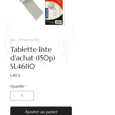
SKU : 057447461109
Tablette liste
d'achat (150p)
SL46110
Prix
1,49 $
Quantité
*
Ajouter au panier